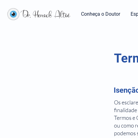
Conheça o Doutor
Esp
Ter
Isenção
Os esclar
finalidade
Termos e C
ou como r
podemos s