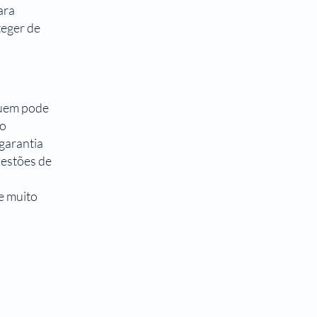
ara
teger de
quem pode
 o
 garantia
uestões de
e muito