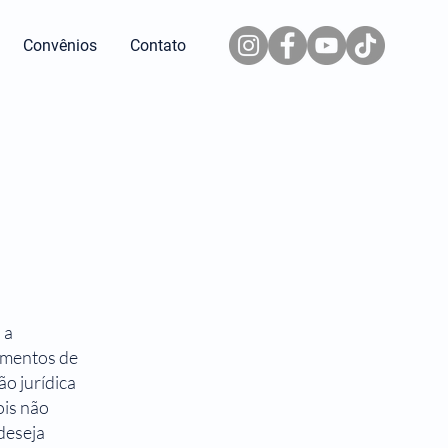
Convênios
Contato
 a
cumentos de
o jurídica
ois não
deseja