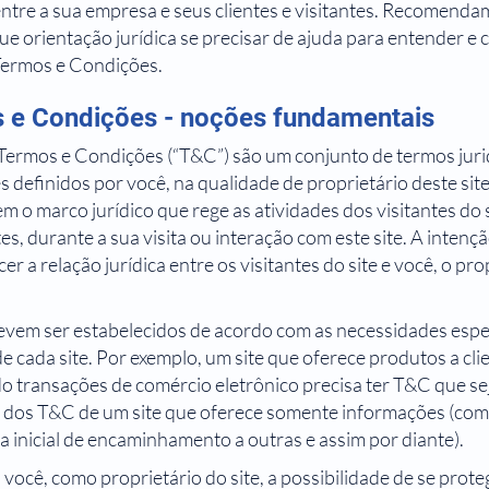
entre a sua empresa e seus clientes e visitantes. Recomend
e orientação jurídica se precisar de ajuda para entender e c
Termos e Condições.
 e Condições - noções fundamentais
, Termos e Condições (“T&C”) são um conjunto de termos jur
s definidos por você, na qualidade de proprietário deste si
m o marco jurídico que rege as atividades dos visitantes do s
tes, durante a sua visita ou interação com este site. A inten
er a relação jurídica entre os visitantes do site e você, o pro
vem ser estabelecidos de acordo com as necessidades espec
e cada site. Por exemplo, um site que oferece produtos a cli
o transações de comércio eletrônico precisa ter T&C que s
s dos T&C de um site que oferece somente informações (com
 inicial de encaminhamento a outras e assim por diante).
você, como proprietário do site, a possibilidade de se prote