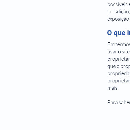
possíveis 
jurisdição
exposição 
O que 
Em termos
usar o sit
proprietár
que o prop
propriedad
proprietár
mais.
Para saber
Polí