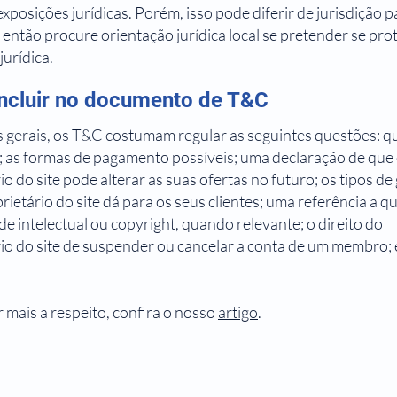
exposições jurídicas. Porém, isso pode diferir de jurisdição p
, então procure orientação jurídica local se pretender se pro
jurídica.
incluir no documento de T&C
 gerais, os T&C costumam regular as seguintes questões: 
e; as formas de pagamento possíveis; uma declaração de que
io do site pode alterar as suas ofertas no futuro; os tipos de
rietário do site dá para os seus clientes; uma referência a q
e intelectual ou copyright, quando relevante; o direito do
io do site de suspender ou cancelar a conta de um membro; 
 mais a respeito, confira o nosso
artigo
.
tica de
Termos e
Política de