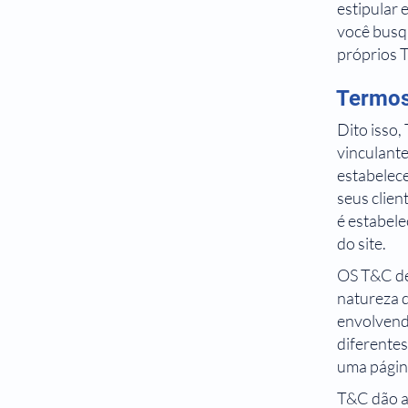
estipular 
você busqu
próprios 
Termos
Dito isso
vinculante
estabelece
seus clien
é estabelec
do site.
OS T&C de
natureza d
envolvend
diferente
uma página
T&C dão a 