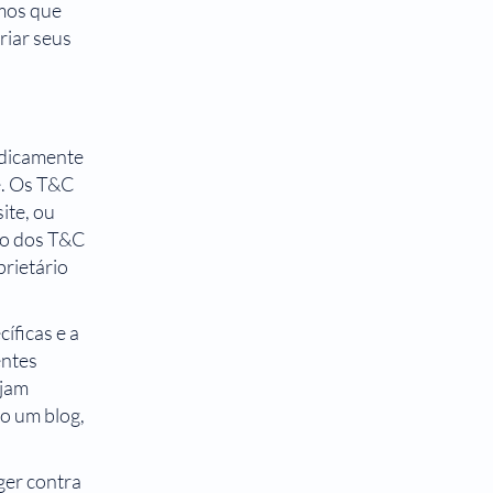
amos que
riar seus
idicamente
te. Os T&C
ite, ou
ção dos T&C
prietário
íficas e a
entes
ejam
o um blog,
ger contra